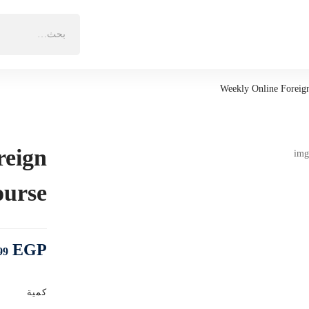
البحث
عن:
Weekly Online Foreig
reign
urse
EGP
99
كمية