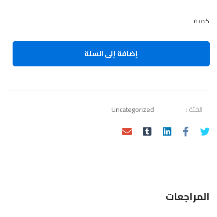
The
كمية
Ultimate
MySQL
Bootcamp:
إضافة إلى السلة
Go
from
SQL
Beginner
الفئة :
Uncategorized
to
Expert
الكمية
المراجعات