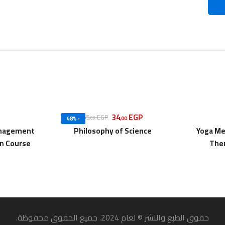
P
34
EGP
65
EGP
,00
-48%
,00
nagement
Philosophy of Science
Yoga Me
on Course
The
حقوق الطبع والنشر © لعام 2024. جميع الحقوق محفوظة.