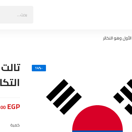
البحث
عن:
لأول وهو التكاثر
تالت 
-14%
التكاث
EGP
,00
كمية