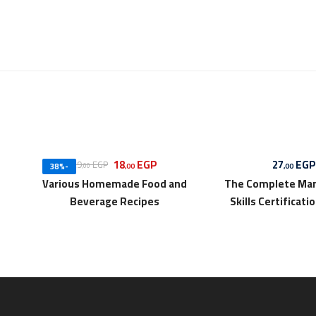
18
EGP
27
EG
29
EGP
,00
,00
-38%
,00
Various Homemade Food and
The Complete Ma
Beverage Recipes
Skills Certificati