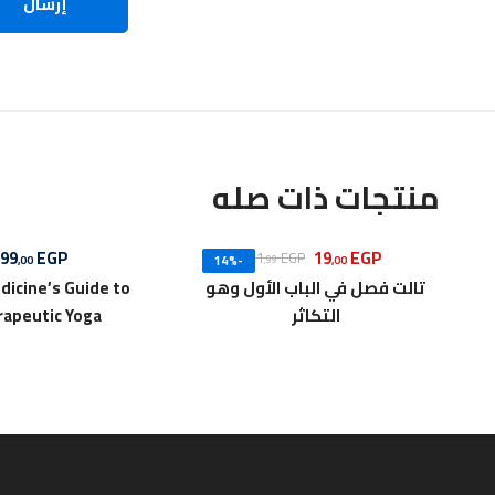
منتجات ذات صله
99
EGP
19
EGP
21
EGP
,00
,00
-14%
,99
تالت فصل في الباب الأول وهو
dicine’s Guide to
التكاثر
rapeutic Yoga