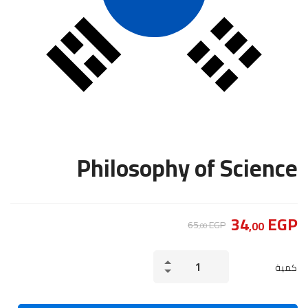
Philosophy of Science
34
EGP
65
EGP
,00
,00
Philosophy
كمية
of
Science