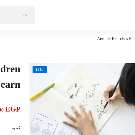
البحث
عن:
Aerobic Exercises For
ldren
-11%
Learn
EGP
00
كمية