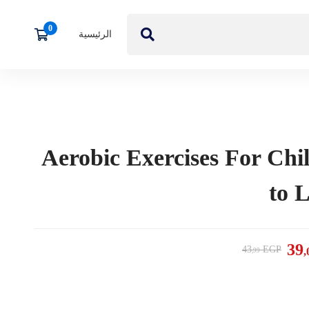
الرئيسية
Aerobic Exercises For Chi
to 
39
43
EGP
,
,99
Aerobic
Exercises