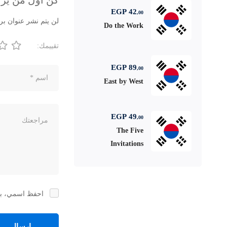
كن أول من يراجع “ises For Children to Learn
EGP
42
,00
لن يتم نشر عنوان بري
Do the Work
تقييمك:
EGP
89
,00
East by West
EGP
49
,00
The Five
Invitations
احفظ اسمي، بري