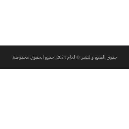
36
EGP
–
26
EGP
,00
,00
بيعت
Business Administration
حقوق الطبع والنشر © لعام 2024. جميع الحقوق محفوظة.