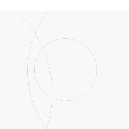
دورات عربى
1 برامج